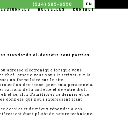
(514) 585-6558
EN
FESSIONNELS
NOUVELLES
CONTACT
Les standards ci-dessous sont parties
ou adresse électronique lorsque vous
re chef lorsque vous vous inscrivez sur la
sez un formulaire sur le site.
 protection des renseignements personnels.
 raisons de la collecte et de votre droit
b et ce, afin d'améliorer ce dernier et de
es données qui nous intéressent étant
 ce dernier et de mieux répondre à vos
téressent étant plutôt de nature technique.