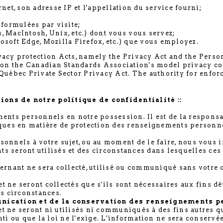
net, son adresse IP et l'appellation du service fourni;
ormulées par visite;
 MacIntosh, Unix, etc.) dont vous vous servez;
soft Edge, Mozilla Firefox, etc.) que vous employez.
vacy protection Acts, namely the Privacy Act and the Perso
n the Canadian Standards Association's model privacy code
Québec Private Sector Privacy Act. The authority for enfor
ions de notre politique de confidentialité ::
s personnels en notre possession. Il est de la responsabi
ques en matière de protection des renseignements personnel
sonnels à votre sujet, ou au moment de le faire, nous vou
ents seront utilisés et des circonstances dans lesquelles c
nant ne sera collecté, utilisé ou communiqué sans votre
 ne seront collectés que s'ils sont nécessaires aux fins dé
es circonstances.
munication et de la conservation des renseignements p
 ne seront ni utilisés ni communiqués à des fins autres qu
nti ou que la loi ne l'exige. L'information ne sera conserv