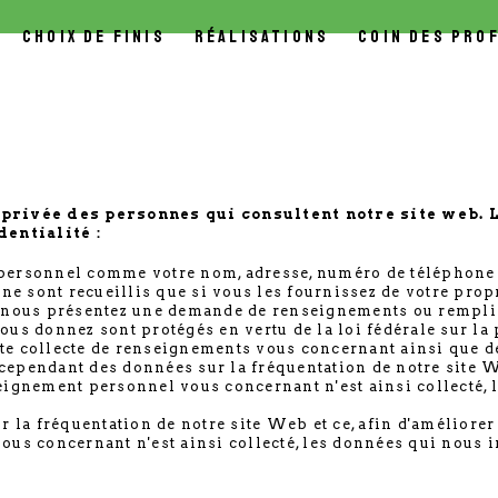
CHOIX DE FINIS
RÉALISATIONS
COIN DES PRO
privée des personnes qui consultent notre site web. 
entialité :
ersonnel comme votre nom, adresse, numéro de téléphone 
e sont recueillis que si vous les fournissez de votre prop
us nous présentez une demande de renseignements ou remplis
s donnez sont protégés en vertu de la loi fédérale sur la
te collecte de renseignements vous concernant ainsi que des
cependant des données sur la fréquentation de notre site We
gnement personnel vous concernant n'est ainsi collecté, l
la fréquentation de notre site Web et ce, afin d'améliorer
s concernant n'est ainsi collecté, les données qui nous in