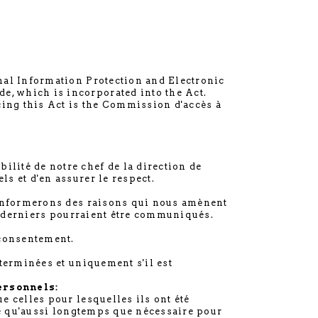
nal Information Protection and Electronic
, which is incorporated into the Act.
cing this Act is the Commission d'accès à
lité de notre chef de la direction de
s et d'en assurer le respect.
s informerons des raisons qui nous amènent
es derniers pourraient être communiqués.
 consentement.
terminées et uniquement s'il est
ersonnels:
e celles pour lesquelles ils ont été
ée qu'aussi longtemps que nécessaire pour